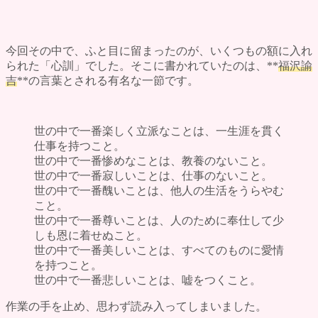
よくある質問
評価・口コミ
会社概要
ブログ
今回その中で、ふと目に留まったのが、いくつもの額に入れ
お問い合わせ
られた「心訓」でした。そこに書かれていたのは、**
福沢諭
吉
**の言葉とされる有名な一節です。
世の中で一番楽しく立派なことは、一生涯を貫く
仕事を持つこと。
世の中で一番惨めなことは、教養のないこと。
世の中で一番寂しいことは、仕事のないこと。
世の中で一番醜いことは、他人の生活をうらやむ
こと。
世の中で一番尊いことは、人のために奉仕して少
しも恩に着せぬこと。
世の中で一番美しいことは、すべてのものに愛情
を持つこと。
世の中で一番悲しいことは、嘘をつくこと。
作業の手を止め、思わず読み入ってしまいました。