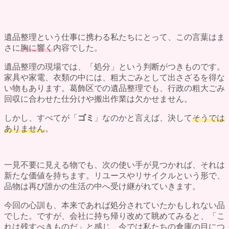
遺品整理という仕事に携わる私たちにとって、この言葉はま
さに
胸に響く
内容でした。
遺品整理の現場では、「処分」という判断がつきものです。
家具や家電、衣類の中には、粗大ごみとして出さざるを得な
い物もあります。葛飾区での遺品整理でも、行政の粗大ごみ
回収に合わせた仕分けや搬出作業は欠かせません。
しかし、すべてが「
ゴミ
」なのかと言えば、決して
そうでは
ありません
。
一見不要に見える物でも、次の使い手が見つかれば、それは
新たな価値を持ちます。リユースやリサイクルという形で、
品物は再び誰かの生活の中へ受け継がれていきます。
今回の心訓も、本来であれば処分されていたかもしれない品
でした。ですが、会社に持ち帰り改めて眺めてみると、「こ
れは残すべきものだ」と感じ、今では私たちの倉庫の目につ