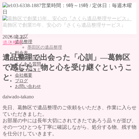
葛飾区で創業15年、安心の『さくら遺品整理サービス』
トップ
2026.02.22
遺品整理
遺品整理
墨田区の遺品整理
料金表
遺品整理で出会った「心訓」―葛飾区
ご利用の流れ
よくある質問
で感じた、物と心を受け継ぐというこ
評価・口コミ
会社概要
と
ブログ
お問い合わせ
daiwado-takano
MENU
先日、葛飾区で遺品整理のご依頼をいただき、作業に入らせ
トップ
ていただきました。
遺品整理
お部屋の中には長年大切にされてきたであろう品々が並び、
墨田区の遺品整理
その一つひとつを丁寧に確認しながら、処分する物、残す物
料金表
を仕分けしていきます。
ご利用の流れ