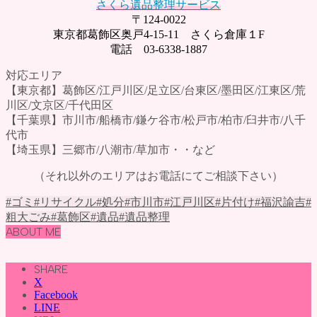
さくら遺品整理サービス
〒124-0022
東京都葛飾区奥戸4-15-11 さくら倉庫１F
電話 03-6338-1887
対応エリア
【東京都】葛飾区/江戸川区/足立区/台東区/墨田区/江東区/荒
川区/文京区/千代田区
【千葉県】市川市/船橋市/鎌ケ谷市/松戸市/柏市/臼井市/八千
代市
【埼玉県】三郷市/八潮市/草加市・・など
（それ以外のエリアはお電話にてご相談下さい）
#ゴミ
#リサイクル
#処分
#市川市
#江戸川区
#片付け
#福沢諭吉
#
粗大ごみ
#葛飾区
#遺品
#遺品整理
ABOUT ME
SHARE
X
Facebook
LINE