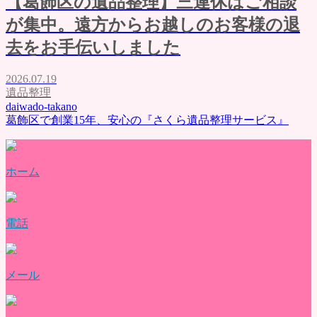
【葛飾区の遺品整理】三連休はご相談
が集中。遠方からお越しのお客様の退
去をお手伝いしました
2026.07.19
遺品整理
daiwado-takano
葛飾区で創業15年、安心の『さくら遺品整理サービス』
ホーム
電話
メール