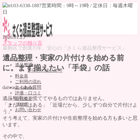
2026.01.25
スタッフの独り言
葛飾区で創業15年、安心の『さくら遺品整理サービス』
遺品整理・実家の片付けを始める前
トップ
遺品整理
に。まず揃えたい「手袋」の話
墨田区の遺品整理
料金表
ご利用の流れ
daiwado-takano
よくある質問
評価・口コミ
遺品整理は、慌ててやるものではありません。
会社概要
ブログ
「まだ時間はある」「近場だから、少しずつ自分で片付けよ
お問い合わせ
う」
そう考えて、実家の片付けや生前整理を始める方も多いと思
MENU
います。
トップ
その中で、
遺品整理