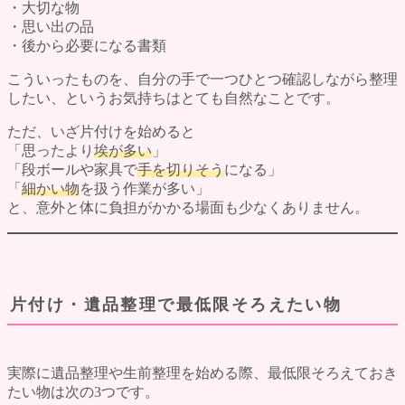
・大切な物
墨田区の遺品整理
・思い出の品
料金表
・後から必要になる書類
ご利用の流れ
よくある質問
こういったものを、自分の手で一つひとつ確認しながら整理
評価・口コミ
したい、というお気持ちはとても自然なことです。
会社概要
ブログ
ただ、いざ片付けを始めると
お問い合わせ
「思ったより
埃が多い
」
「段ボールや家具で
手を切りそう
になる」
「
細かい物
を扱う作業が多い」
と、意外と体に負担がかかる場面も少なくありません。
片付け・遺品整理で最低限そろえたい物
実際に遺品整理や生前整理を始める際、最低限そろえておき
たい物は次の3つです。