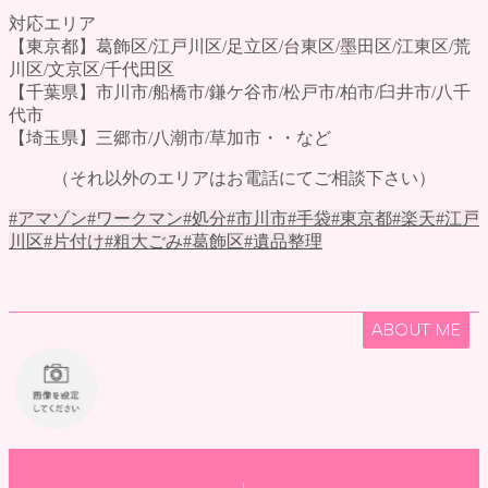
対応エリア
【東京都】葛飾区/江戸川区/足立区/台東区/墨田区/江東区/荒
川区/文京区/千代田区
【千葉県】市川市/船橋市/鎌ケ谷市/松戸市/柏市/臼井市/八千
代市
【埼玉県】三郷市/八潮市/草加市・・など
（それ以外のエリアはお電話にてご相談下さい）
#アマゾン
#ワークマン
#処分
#市川市
#手袋
#東京都
#楽天
#江戸
川区
#片付け
#粗大ごみ
#葛飾区
#遺品整理
ABOUT ME