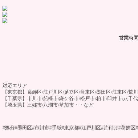
営業時間
対応エリア
【東京都】葛飾区/江戸川区/足立区/台東区/墨田区/江東区/荒川
【千葉県】市川市/船橋市/鎌ケ谷市/松戸市/柏市/臼井市/八千
【埼玉県】三郷市/八潮市/草加市・・など
#処分
#墨田区
#市川市
#手紙
#東京都
#江戸川区
#片付け
#葛飾区