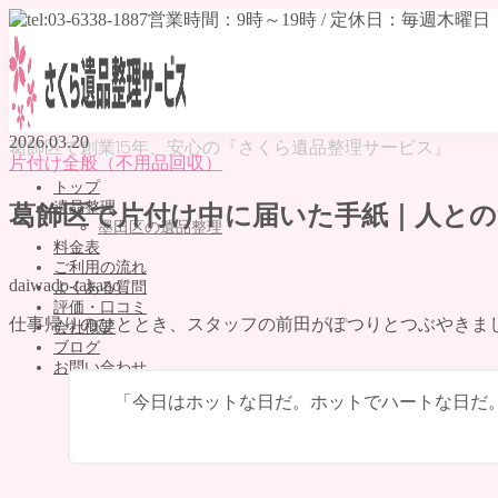
2026.03.20
葛飾区で創業15年、安心の『さくら遺品整理サービス』
片付け全般（不用品回収）
トップ
遺品整理
葛飾区で片付け中に届いた手紙｜人と
墨田区の遺品整理
料金表
ご利用の流れ
daiwado-takano
よくある質問
評価・口コミ
仕事帰りのひととき、スタッフの前田がぽつりとつぶやきま
会社概要
ブログ
お問い合わせ
「今日はホットな日だ。ホットでハートな日だ
MENU
トップ
遺品整理
墨田区の遺品整理