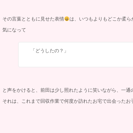
料金表
ご利用の流れ
よくある質問
その言葉とともに見せた表情
は、いつもよりもどこか柔ら
評価・口コミ
会社概要
気になって
ブログ
お問い合わせ
「どうしたの？」
と声をかけると、前田は少し照れたように笑いながら、一通
それは、これまで回収作業で何度か訪れたお宅で出会ったお