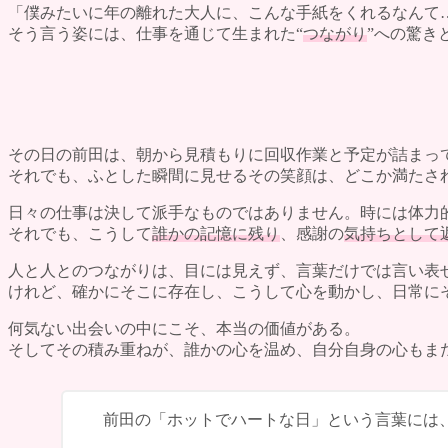
「僕みたいに年の離れた大人に、こんな手紙をくれるなんて
そう言う姿には、仕事を通じて生まれた“
つながり
”への驚き
その日の前田は、朝から見積もりに回収作業と予定が詰まっ
それでも、ふとした瞬間に見せるその笑顔は、どこか満たさ
日々の仕事は決して派手なものではありません。時には体力
それでも、こうして
誰かの記憶に残り
、感謝の
気持ちとして
人と人とのつながりは、目には見えず、言葉だけでは言い表
けれど、確かにそこに存在し、こうして心を動かし、日常に
何気ない出会いの中にこそ、本当の価値がある。
そしてその積み重ねが、誰かの心を温め、自分自身の心もま
前田の「ホットでハートな日」という言葉には