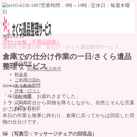
2025.11.10
片付け全般（不用品回収）
葛飾区で創業15年、安心の『さくら遺品整理サービス』
倉庫での仕分け作業の一日/さくら遺品
トップ
遺品整理
整理サービス
墨田区の遺品整理
料金表
ご利用の流れ
daiwado-takano
よくある質問
評価・口コミ
「今日も一日、お疲れさまでした」
会社概要
ブログ
トラックの荷台から荷物を降ろしながら、自然とそんな言葉
お問い合わせ
がこぼれました。
本日の作業も無事に終わり、倉庫に戻ってからは回収した荷
MENU
物の仕分けです。
トップ
🖼
（写真①：マッサージチェアの回収品）
遺品整理