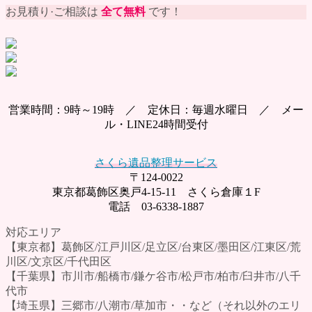
お見積り·ご相談は
全て無料
です！
営業時間：9時～19時 ／ 定休日：毎週水曜日 ／ メー
ル・LINE24時間受付
さくら遺品整理サービス
〒124-0022
東京都葛飾区奥戸4-15-11 さくら倉庫１F
電話 03-6338-1887
対応エリア
【東京都】葛飾区/江戸川区/足立区/台東区/墨田区/江東区/荒
川区/文京区/千代田区
【千葉県】市川市/船橋市/鎌ケ谷市/松戸市/柏市/臼井市/八千
代市
【埼玉県】三郷市/八潮市/草加市・・など（それ以外のエリ