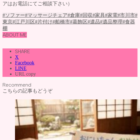
アはお電話にてご相談下さい）
#ソファー
#マッサージチェア
#倉庫
#回収
#家具
#家電
#市川市
#
東京
#江戸川区
#片付け
#船橋市
#葛飾区
#遺品
#遺品整理
#食器
棚
ABOUT ME
SHARE
X
Facebook
LINE
URL copy
Recommend
こちらの記事もどうぞ