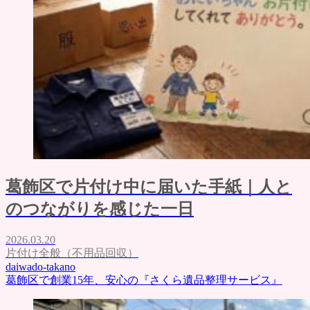
葛飾区で片付け中に届いた手紙｜人と
のつながりを感じた一日
2026.03.20
片付け全般（不用品回収）
daiwado-takano
葛飾区で創業15年、安心の『さくら遺品整理サービス』