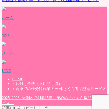
ホーム
電話
メール
LINE
HOME
＞
片付け全般（不用品回収）
＞
倉庫での仕分け作業の一日/さくら遺品整理サービス
2025–2026 葛飾区で創業15年、安心の『さくら遺品整理サー
ビス』
記事URLをコピーしました