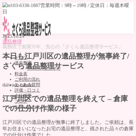
2025.10.24
遺品整理
葛飾区で創業15年、安心の『さくら遺品整理サービス』
本日も江戸川区の遺品整理が無事終了/
トップ
遺品整理
さくら遺品整理サービス
墨田区の遺品整理
料金表
ご利用の流れ
daiwado-takano
よくある質問
評価・口コミ
会社概要
江戸川区での遺品整理を終えて – 倉庫
ブログ
お問い合わせ
での仕分け作業の様子
MENU
江戸川区での遺品整理が無事に終了しました。ご依頼は、長
トップ
年お住まいになったお宅の遺品整理と、残された品々の倉庫
遺品整理
での仕分け作業でした。