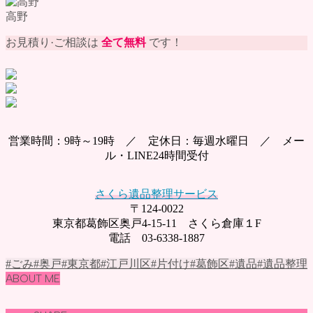
高野
お見積り·ご相談は
全て無料
です！
営業時間：9時～19時 ／ 定休日：毎週水曜日 ／ メー
ル・LINE24時間受付
さくら遺品整理サービス
〒124-0022
東京都葛飾区奥戸4-15-11 さくら倉庫１F
電話 03-6338-1887
#ごみ
#奥戸
#東京都
#江戸川区
#片付け
#葛飾区
#遺品
#遺品整理
ABOUT ME