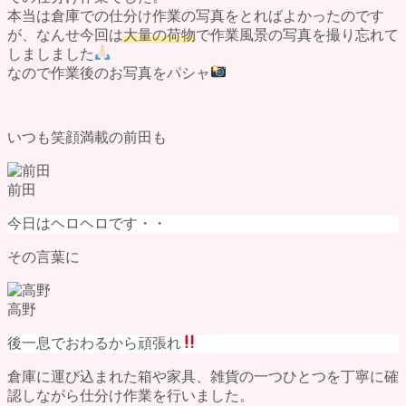
墨田区の遺品整理
本当は倉庫での仕分け作業の写真をとればよかったのです
料金表
が、なんせ今回は
大量の荷物
で作業風景の写真を撮り忘れて
ご利用の流れ
しましました
よくある質問
なので作業後のお写真をパシャ
評価・口コミ
会社概要
ブログ
いつも笑顔満載の前田も
お問い合わせ
前田
今日はヘロヘロです・・
その言葉に
高野
後一息でおわるから頑張れ
倉庫に運び込まれた箱や家具、雑貨の一つひとつを丁寧に確
認しながら仕分け作業を行いました。