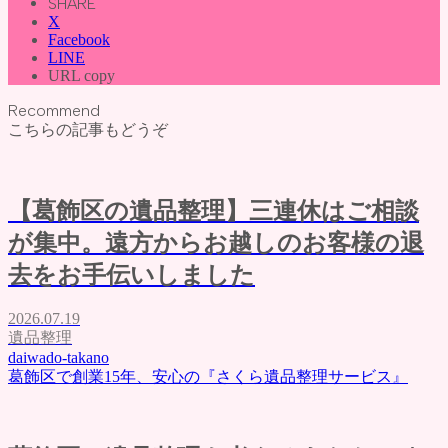
SHARE
X
Facebook
LINE
URL copy
Recommend
こちらの記事もどうぞ
【葛飾区の遺品整理】三連休はご相談
が集中。遠方からお越しのお客様の退
去をお手伝いしました
2026.07.19
遺品整理
daiwado-takano
葛飾区で創業15年、安心の『さくら遺品整理サービス』