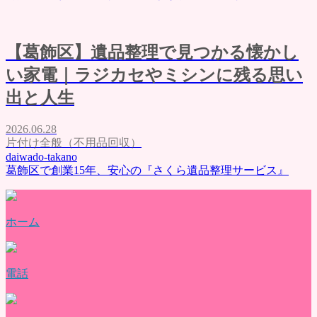
【葛飾区】遺品整理で見つかる懐かし
い家電｜ラジカセやミシンに残る思い
出と人生
2026.06.28
片付け全般（不用品回収）
daiwado-takano
葛飾区で創業15年、安心の『さくら遺品整理サービス』
ホーム
電話