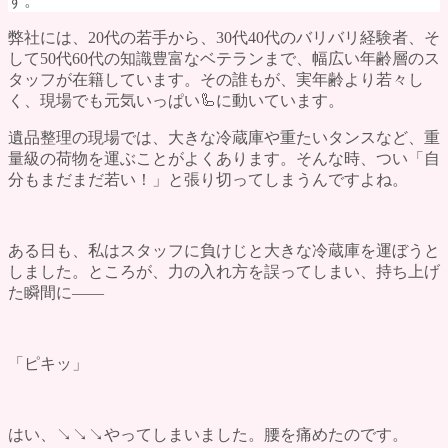
す。
よくある質問
評価・口コミ
弊社には、20代の若手から、30代40代のバリバリ経験者、そ
会社概要
して50代60代の知識豊富なベテランまで、幅広い年齢層のス
ブログ
タッフが在籍しています。その誰もが、実年齢より若々し
お問い合わせ
く、現場でも元気いっぱい
🦾
に動いています。
遺品整理の現場では、大きな冷蔵庫や重たいタンスなど、重
量級の荷物を運ぶことがよくあります。そんな時、つい「自
分もまだまだ若い！」と張り切ってしまうんですよね。
ある日も、私はスタッフに負けじと大きな冷蔵庫を運ぼうと
しました。ところが、力の入れ方を誤ってしまい、持ち上げ
た瞬間に――
「ピキッ」
はい、↘️↘️↘️やってしまいました。腰を痛めたのです。