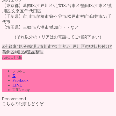
対応エリア
【東京都】葛飾区/江戸川区/足立区/台東区/墨田区/江東区/荒
川区/文京区/千代田区
【千葉県】市川市/船橋市/鎌ケ谷市/松戸市/柏市/臼井市/八千
代市
【埼玉県】三郷市/八潮市/草加市・・など
（それ以外のエリアはお電話にてご相談下さい）
#冷蔵庫
#処分
#家具
#市川市
#東京都
#江戸川区
#無料
#片付け
#
葛飾区
#遺品
#遺品整理
ABOUT ME
SHARE
X
Facebook
LINE
URL copy
Recommend
こちらの記事もどうぞ