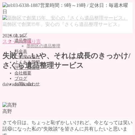
葛飾区で創業15年、安心の『さくら遺品整理サービス』
トップ
2026.01.16
遺品整理
スタッフの独り言
墨田区の遺品整理
料金表
失敗？…いや、それは成長のきっかけ/
ご利用の流れ
よくある質問
さくら遺品整理サービス
評価・口コミ
会社概要
ブログ
お問い合わせ
daiwado-takano
MENU
トップ
遺品整理
高野
墨田区の遺品整理
さて今日は、ちょっと恥ずかしいけれど、今となっては笑い
料金表
話
😄
になった私の”失敗談”を皆さんに共有したいと思いま
ご利用の流れ