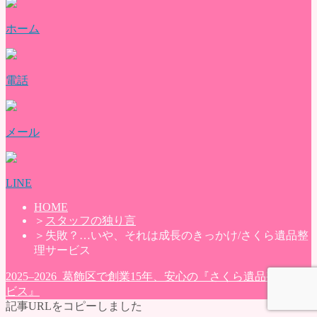
ホーム
電話
メール
LINE
HOME
＞
スタッフの独り言
＞
失敗？…いや、それは成長のきっかけ/さくら遺品整
理サービス
2025–2026 葛飾区で創業15年、安心の『さくら遺品整理サー
ビス』
記事URLをコピーしました