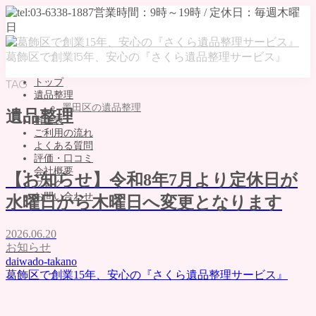
葛飾区で創業15年、安心の『さくら遺品整理サービス』
トップ
TAG
遺品整理
墨田区の遺品整理
遺品整理
料金表
ご利用の流れ
よくある質問
評価・口コミ
会社概要
【お知らせ】令和8年7月より定休日が
ブログ
お問い合わせ
水曜日から木曜日へ変更となります
MENU
2026.06.20
トップ
お知らせ
遺品整理
daiwado-takano
葛飾区で創業15年、安心の『さくら遺品整理サービス』
墨田区の遺品整理
料金表
ご利用の流れ