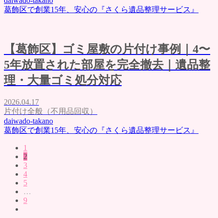
daiwado-takano
葛飾区で創業15年、安心の『さくら遺品整理サービス』
【葛飾区】ゴミ屋敷の片付け事例｜4〜
5年放置された部屋を完全撤去｜遺品整
理・大量ゴミ処分対応
2026.04.17
片付け全般（不用品回収）
daiwado-takano
葛飾区で創業15年、安心の『さくら遺品整理サービス』
1
2
3
4
5
…
9