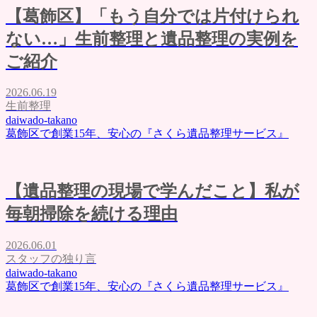
よくある質問
【葛飾区】「もう自分では片付けられ
評価・口コミ
会社概要
ない…」生前整理と遺品整理の実例を
ブログ
ご紹介
お問い合わせ
2026.06.19
生前整理
daiwado-takano
葛飾区で創業15年、安心の『さくら遺品整理サービス』
【遺品整理の現場で学んだこと】私が
毎朝掃除を続ける理由
2026.06.01
スタッフの独り言
daiwado-takano
葛飾区で創業15年、安心の『さくら遺品整理サービス』