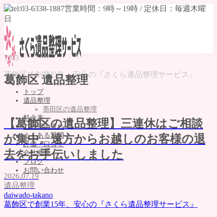
TAG
葛飾区で創業15年、安心の『さくら遺品整理サービス』
葛飾区 遺品整理
トップ
遺品整理
墨田区の遺品整理
料金表
【葛飾区の遺品整理】三連休はご相談
ご利用の流れ
よくある質問
が集中。遠方からお越しのお客様の退
評価・口コミ
去をお手伝いしました
会社概要
ブログ
お問い合わせ
2026.07.19
遺品整理
MENU
daiwado-takano
トップ
葛飾区で創業15年、安心の『さくら遺品整理サービス』
遺品整理