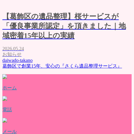
墨田区の遺品整理
料金表
【葛飾区の遺品整理】桜サービスが
ご利用の流れ
よくある質問
「優良事業所認定」を頂きました｜地
評価・口コミ
域密着15年以上の実績
会社概要
ブログ
お問い合わせ
2026.05.24
お知らせ
daiwado-takano
葛飾区で創業15年、安心の『さくら遺品整理サービス』
ホーム
電話
メール