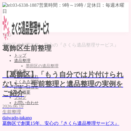
TAG
葛飾区で創業15年、安心の『さくら遺品整理サービス』
葛飾区生前整理
トップ
遺品整理
墨田区の遺品整理
料金表
【葛飾区】「もう自分では片付けられ
ご利用の流れ
よくある質問
ない…」生前整理と遺品整理の実例を
評価・口コミ
ご紹介
会社概要
ブログ
お問い合わせ
2026.06.19
生前整理
MENU
daiwado-takano
トップ
葛飾区で創業15年、安心の『さくら遺品整理サービス』
遺品整理