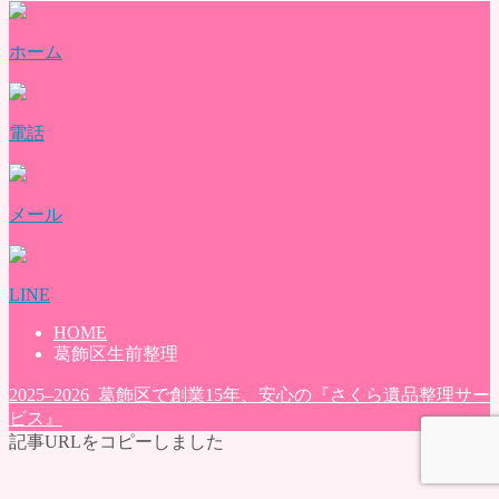
墨田区の遺品整理
料金表
ホーム
ご利用の流れ
よくある質問
評価・口コミ
電話
会社概要
ブログ
お問い合わせ
メール
LINE
HOME
葛飾区生前整理
2025–2026 葛飾区で創業15年、安心の『さくら遺品整理サー
ビス』
記事URLをコピーしました