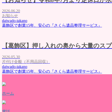
料金表
ご利用の流れ
2026.06.20
よくある質問
お知らせ
評価・口コミ
daiwado-takano
会社概要
葛飾区で創業15年、安心の『さくら遺品整理サービス』
ブログ
お問い合わせ
【葛飾区】押し入れの奥から大量のス
2026.05.30
片付け全般（不用品回収）
daiwado-takano
葛飾区で創業15年、安心の『さくら遺品整理サービス』
ホーム
電話