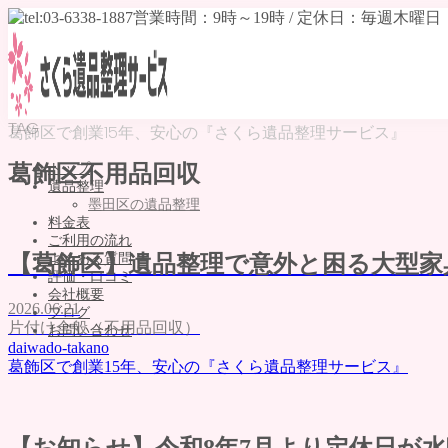
TAG
葛飾区で創業15年、安心の『さくら遺品整理サービス』
トップ
葛飾区不用品回収
遺品整理
墨田区の遺品整理
料金表
ご利用の流れ
よくある質問
【葛飾区】遺品整理で意外と困る大型家
評価・口コミ
会社概要
2026.06.21
ブログ
片付け全般（不用品回収）
お問い合わせ
daiwado-takano
MENU
葛飾区で創業15年、安心の『さくら遺品整理サービス』
トップ
遺品整理
墨田区の遺品整理
【お知らせ】令和8年7月より定休日が