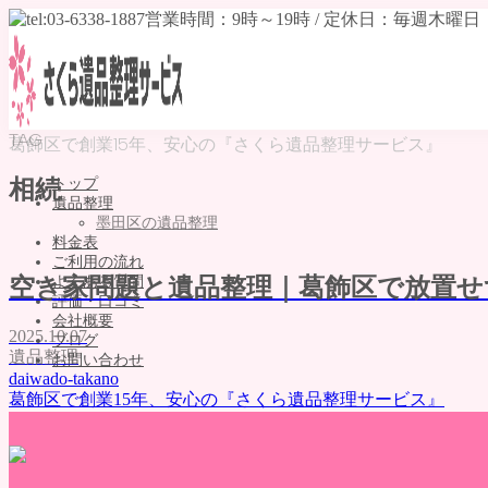
TAG
葛飾区で創業15年、安心の『さくら遺品整理サービス』
トップ
相続
遺品整理
墨田区の遺品整理
料金表
ご利用の流れ
よくある質問
空き家問題と遺品整理｜葛飾区で放置せ
評価・口コミ
会社概要
2025.10.07
ブログ
遺品整理
お問い合わせ
daiwado-takano
MENU
葛飾区で創業15年、安心の『さくら遺品整理サービス』
トップ
遺品整理
墨田区の遺品整理