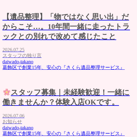
よくある質問
評価・口コミ
会社概要
【遺品整理】「物ではなく思い出」だ
ブログ
からこそ…。10年間一緒に走ったトラ
お問い合わせ
ックとの別れで改めて感じたこと
2026.07.25
スタッフの独り言
daiwado-takano
葛飾区で創業15年、安心の『さくら遺品整理サービス』
スタッフ募集｜未経験歓迎！一緒に
働きませんか？体験入店OKです。
2026.07.06
お知らせ
daiwado-takano
葛飾区で創業15年、安心の『さくら遺品整理サービス』