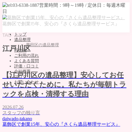
葛飾区で創業15年、安心の『さくら遺品整理サービス』
トップ
TAG
遺品整理
墨田区の遺品整理
江戸川区
料金表
ご利用の流れ
よくある質問
評価・口コミ
会社概要
【江戸川区の遺品整理】安心してお任
ブログ
お問い合わせ
せいただくために。私たちが毎朝トラ
MENU
ックを点検・清掃する理由
トップ
2026.07.26
遺品整理
スタッフの独り言
墨田区の遺品整理
daiwado-takano
料金表
葛飾区で創業15年、安心の『さくら遺品整理サービス』
ご利用の流れ