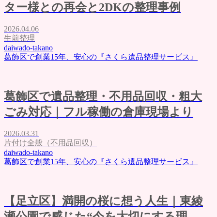
ター様との再会と2DKの整理事例
2026.04.06
生前整理
daiwado-takano
葛飾区で創業15年、安心の『さくら遺品整理サービス』
葛飾区で遺品整理・不用品回収・粗大
ごみ対応｜フル稼働の倉庫現場より
2026.03.31
片付け全般（不用品回収）
daiwado-takano
葛飾区で創業15年、安心の『さくら遺品整理サービス』
【足立区】満開の桜に想う人生｜東綾
瀬公園で感じた“今を大切にする理