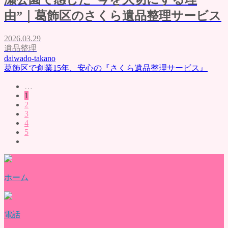
由”｜葛飾区のさくら遺品整理サービス
2026.03.29
遺品整理
daiwado-takano
葛飾区で創業15年、安心の『さくら遺品整理サービス』
…
1
2
3
4
5
ホーム
電話