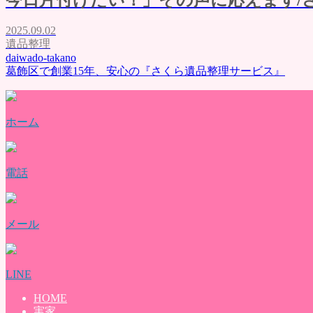
評価・口コミ
会社概要
2025.09.02
ブログ
遺品整理
お問い合わせ
daiwado-takano
葛飾区で創業15年、安心の『さくら遺品整理サービス』
ホーム
電話
メール
LINE
HOME
実家