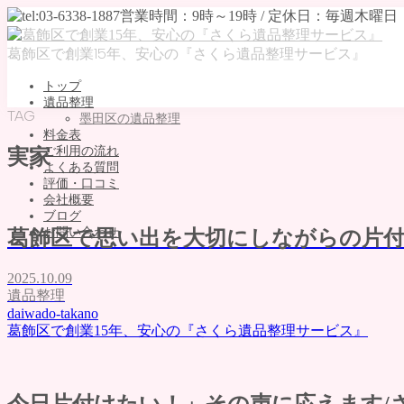
葛飾区で創業15年、安心の『さくら遺品整理サービス』
トップ
遺品整理
TAG
墨田区の遺品整理
料金表
ご利用の流れ
実家
よくある質問
評価・口コミ
会社概要
ブログ
お問い合わせ
葛飾区で思い出を大切にしながらの片付
MENU
2025.10.09
トップ
遺品整理
daiwado-takano
遺品整理
葛飾区で創業15年、安心の『さくら遺品整理サービス』
墨田区の遺品整理
料金表
ご利用の流れ
よくある質問
今日片付けたい！」その声に応えます/