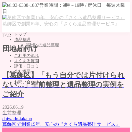
葛飾区で創業15年、安心の『さくら遺品整理サービス』
トップ
TAG
遺品整理
墨田区の遺品整理
団地片付け
料金表
ご利用の流れ
よくある質問
評価・口コミ
会社概要
【葛飾区】「もう自分では片付けられ
ブログ
お問い合わせ
ない…」生前整理と遺品整理の実例を
MENU
ご紹介
トップ
2026.06.19
遺品整理
生前整理
墨田区の遺品整理
daiwado-takano
料金表
葛飾区で創業15年、安心の『さくら遺品整理サービス』
ご利用の流れ