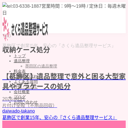
TAG
葛飾区で創業15年、安心の『さくら遺品整理サービス』
収納ケース処分
トップ
遺品整理
墨田区の遺品整理
料金表
【葛飾区】遺品整理で意外と困る大型家
ご利用の流れ
よくある質問
具やプラケースの処分
評価・口コミ
会社概要
ブログ
2026.06.21
お問い合わせ
片付け全般（不用品回収）
daiwado-takano
MENU
葛飾区で創業15年、安心の『さくら遺品整理サービス』
トップ