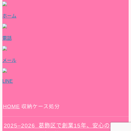
遺品整理
墨田区の遺品整理
料金表
ホーム
ご利用の流れ
よくある質問
評価・口コミ
会社概要
電話
ブログ
お問い合わせ
メール
LINE
HOME
収納ケース処分
2025–2026 葛飾区で創業15年、安心の『さく