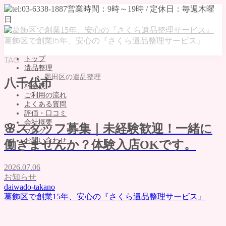
葛飾区で創業15年、安心の『さくら遺品整理サービス』
トップ
TAG
遺品整理
墨田区の遺品整理
八千代市
料金表
ご利用の流れ
よくある質問
評価・口コミ
会社概要
🌸スタッフ募集｜未経験歓迎！一緒に
ブログ
お問い合わせ
働きませんか？体験入店OKです。
MENU
2026.07.06
トップ
お知らせ
遺品整理
daiwado-takano
葛飾区で創業15年、安心の『さくら遺品整理サービス』
墨田区の遺品整理
料金表
ご利用の流れ