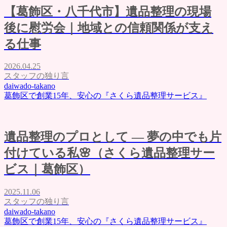
よくある質問
【葛飾区・八千代市】遺品整理の現場
評価・口コミ
会社概要
後に慰労会｜地域との信頼関係が支え
ブログ
る仕事
お問い合わせ
2026.04.25
スタッフの独り言
daiwado-takano
葛飾区で創業15年、安心の『さくら遺品整理サービス』
遺品整理のプロとして ― 夢の中でも片
付けている私🌸（さくら遺品整理サー
ビス｜葛飾区）
2025.11.06
スタッフの独り言
daiwado-takano
葛飾区で創業15年、安心の『さくら遺品整理サービス』