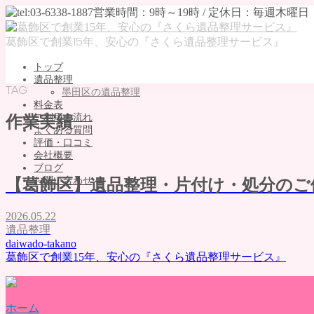
葛飾区で創業15年、安心の『さくら遺品整理サービス』
トップ
遺品整理
TAG
墨田区の遺品整理
料金表
ご利用の流れ
作業実績
よくある質問
評価・口コミ
会社概要
ブログ
お問い合わせ
【葛飾区】遺品整理・片付け・処分のご
MENU
2026.05.22
トップ
遺品整理
daiwado-takano
遺品整理
葛飾区で創業15年、安心の『さくら遺品整理サービス』
墨田区の遺品整理
料金表
ご利用の流れ
よくある質問
ホーム