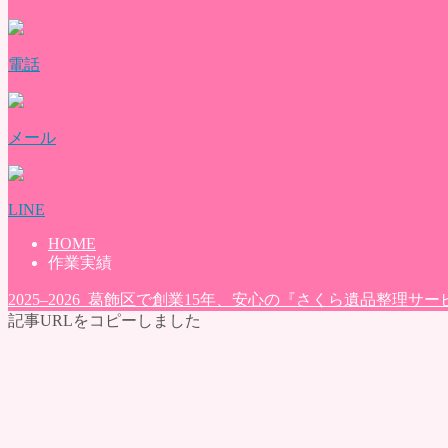
評価・口コミ
会社概要
ブログ
電話
お問い合わせ
メール
LINE
HOME
作業実績
2025–2026 葛飾区で創業15年、安心の『さくら遺品整理サー
記事URLをコピーしました