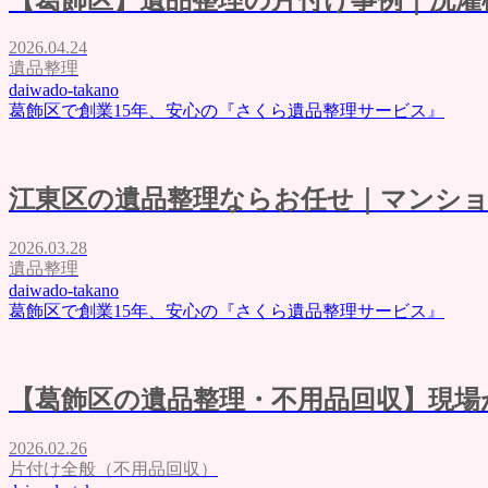
評価・口コミ
会社概要
2026.04.24
ブログ
遺品整理
お問い合わせ
daiwado-takano
葛飾区で創業15年、安心の『さくら遺品整理サービス』
江東区の遺品整理ならお任せ｜マンショ
2026.03.28
遺品整理
daiwado-takano
葛飾区で創業15年、安心の『さくら遺品整理サービス』
【葛飾区の遺品整理・不用品回収】現場
2026.02.26
片付け全般（不用品回収）