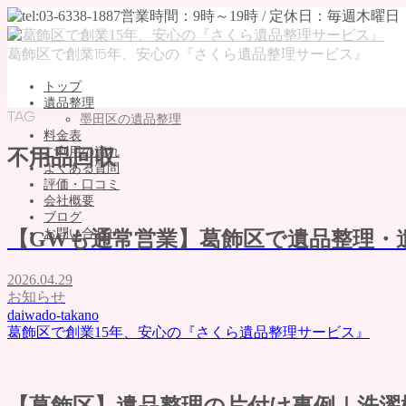
葛飾区で創業15年、安心の『さくら遺品整理サービス』
トップ
遺品整理
TAG
墨田区の遺品整理
料金表
ご利用の流れ
不用品回収
よくある質問
評価・口コミ
会社概要
ブログ
お問い合わせ
【GWも通常営業】葛飾区で遺品整理・
MENU
2026.04.29
トップ
お知らせ
daiwado-takano
遺品整理
葛飾区で創業15年、安心の『さくら遺品整理サービス』
墨田区の遺品整理
料金表
ご利用の流れ
よくある質問
【葛飾区】遺品整理の片付け事例｜洗濯