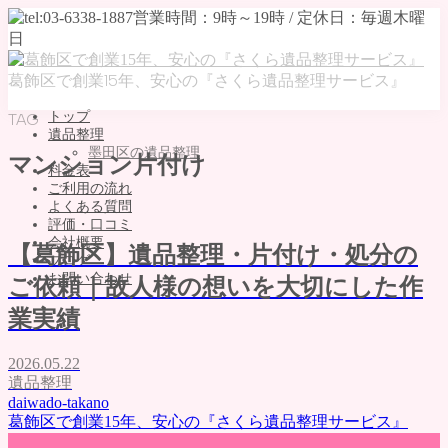
葛飾区で創業15年、安心の『さくら遺品整理サービス』
トップ
TAG
遺品整理
墨田区の遺品整理
マンション片付け
料金表
ご利用の流れ
よくある質問
評価・口コミ
会社概要
【葛飾区】遺品整理・片付け・処分の
ブログ
お問い合わせ
ご依頼｜故人様の想いを大切にした作
MENU
業実績
トップ
2026.05.22
遺品整理
遺品整理
墨田区の遺品整理
daiwado-takano
料金表
葛飾区で創業15年、安心の『さくら遺品整理サービス』
ご利用の流れ