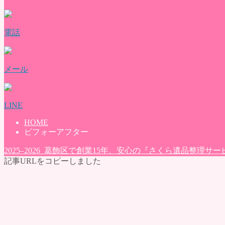
評価・口コミ
会社概要
ブログ
電話
お問い合わせ
メール
LINE
HOME
ビフォーアフター
2025–2026 葛飾区で創業15年、安心の『さくら遺品整理サー
記事URLをコピーしました