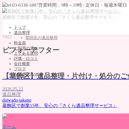
葛飾区で創業15年、安心の『さくら遺品整理サービス』
トップ
遺品整理
TAG
墨田区の遺品整理
料金表
ご利用の流れ
ビフォーアフター
よくある質問
評価・口コミ
会社概要
ブログ
お問い合わせ
【葛飾区】遺品整理・片付け・処分のご
MENU
2026.05.22
トップ
遺品整理
daiwado-takano
遺品整理
葛飾区で創業15年、安心の『さくら遺品整理サービス』
墨田区の遺品整理
料金表
ご利用の流れ
よくある質問
ホーム