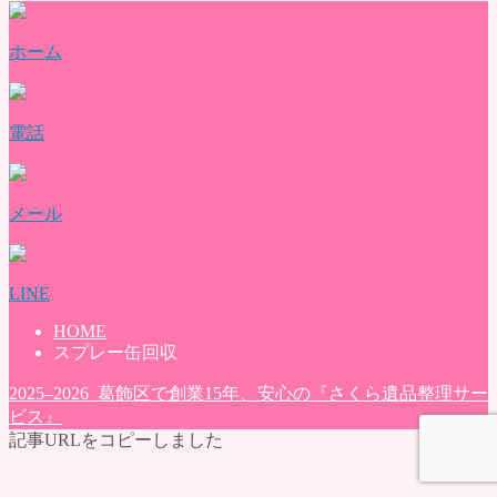
よくある質問
評価・口コミ
ホーム
会社概要
ブログ
お問い合わせ
電話
メール
LINE
HOME
スプレー缶回収
2025–2026 葛飾区で創業15年、安心の『さくら遺品整理サー
ビス』
記事URLをコピーしました