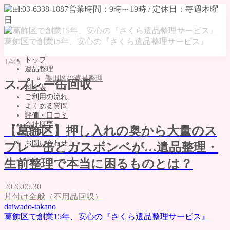
葛飾区で創業15年、安心の『さくら遺品整理サービス』
トップ
TAG
遺品整理
墨田区の遺品整理
スプレー缶回収
料金表
ご利用の流れ
よくある質問
評価・口コミ
会社概要
【葛飾区】押し入れの奥から大量のス
ブログ
お問い合わせ
プレー缶とガスボンベが…遺品整理・
MENU
生前整理で本当に困るものとは？
トップ
2026.05.30
遺品整理
片付け全般（不用品回収）
墨田区の遺品整理
daiwado-takano
料金表
葛飾区で創業15年、安心の『さくら遺品整理サービス』
ご利用の流れ