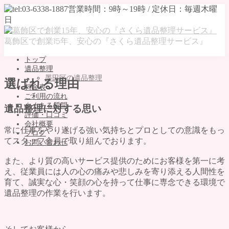
葛飾区で創業15年、安心の『さくら遺品整理サービス』
トップ
遺品整理
墨田区の遺品整理
選ばれる理由
料金表
ご利用の流れ
よくある質問
遺品整理に対する思い
評価・口コミ
会社概要
常に仕事をやり遂げる強い気持ちとプロとしての意識をもっ
ブログ
てスタッフ全員で取り組んでおります。
お問い合わせ
MENU
また、より質の高いサービス提供のためにお客様を第一に考
え、
従業員には人の心の痛みや悲しみを寄り添える
人間性を
トップ
育て、誠実な心・笑顔の心を持って仕事に専念できる環境で
遺品整理
遺品整理の作業を行います。
墨田区の遺品整理
料金表
ご利用の流れ