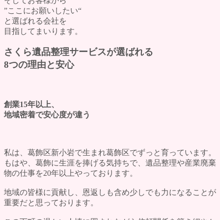
そしてお客様から
よくある質問
”ここにお願いしたい“
評価・口コミ
と選ばれる会社を
会社概要
目指してまいります。
ブログ
お問い合わせ
さくら遺品整理サービスが選ばれる
8つの理由と安心
創業15年以上、
地域密着で安心度が違う
私は、葛飾区新小岩で生まれ葛飾区でずっと育っています。
もはや、
葛飾に生涯を捧げる気持ち
で、遺品整理や産業廃棄
物の仕事を20年以上やっております。
地域の皆様に貢献し、恩返しも含め少しでも力になることが
重要だと思っております。