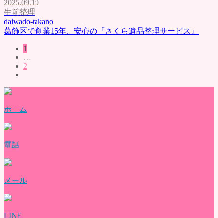
2025.09.19
生前整理
daiwado-takano
葛飾区で創業15年、安心の『さくら遺品整理サービス』
1
…
2
ホーム
電話
メール
LINE