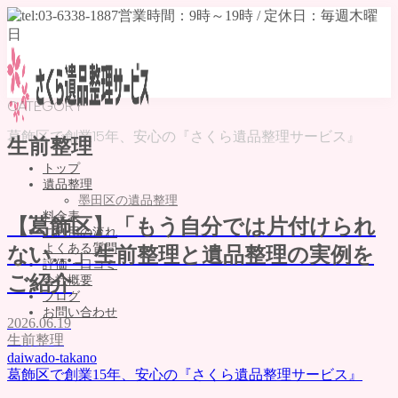
CATEGORY
葛飾区で創業15年、安心の『さくら遺品整理サービス』
生前整理
トップ
遺品整理
墨田区の遺品整理
料金表
【葛飾区】「もう自分では片付けられ
ご利用の流れ
よくある質問
ない…」生前整理と遺品整理の実例を
評価・口コミ
ご紹介
会社概要
ブログ
お問い合わせ
2026.06.19
生前整理
MENU
daiwado-takano
トップ
葛飾区で創業15年、安心の『さくら遺品整理サービス』
遺品整理