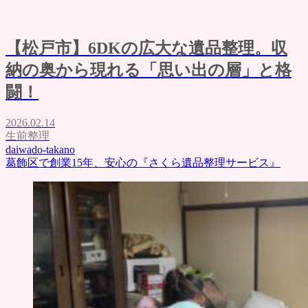
【松戸市】6DKの広大な遺品整理。収
納の奥から現れる「思い出の層」と格
闘！
2026.02.14
生前整理
daiwado-takano
葛飾区で創業15年、安心の『さくら遺品整理サービス』