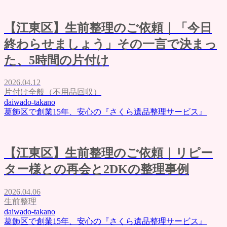
墨田区の遺品整理
料金表
【江東区】生前整理のご依頼｜「今日
ご利用の流れ
よくある質問
終わらせましょう」その一言で決まっ
評価・口コミ
た、5時間の片付け
会社概要
ブログ
お問い合わせ
2026.04.12
片付け全般（不用品回収）
daiwado-takano
葛飾区で創業15年、安心の『さくら遺品整理サービス』
【江東区】生前整理のご依頼｜リピー
ター様との再会と2DKの整理事例
2026.04.06
生前整理
daiwado-takano
葛飾区で創業15年、安心の『さくら遺品整理サービス』