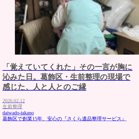
「覚えていてくれた」その一言が胸に
沁みた日。葛飾区・生前整理の現場で
感じた、人と人とのご縁
2026.02.12
生前整理
daiwado-takano
葛飾区で創業15年、安心の『さくら遺品整理サービス』