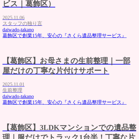
ビス｜葛飾区）
墨田区の遺品整理
料金表
2025.11.06
ご利用の流れ
スタッフの独り言
よくある質問
daiwado-takano
評価・口コミ
葛飾区で創業15年、安心の『さくら遺品整理サービス』
会社概要
ブログ
お問い合わせ
【葛飾区】お母さまの生前整理｜一部
屋だけの丁寧な片付けサポート
2025.11.01
生前整理
daiwado-takano
葛飾区で創業15年、安心の『さくら遺品整理サービス』
【葛飾区】3LDKマンションでの遺品整
理｜服だけでトラック1台半！丁寧な片