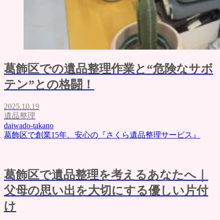
葛飾区での遺品整理作業と“危険なサボ
テン”との格闘！
2025.10.19
遺品整理
daiwado-takano
葛飾区で創業15年、安心の『さくら遺品整理サービス』
葛飾区で遺品整理を考えるあなたへ｜
父母の思い出を大切にする優しい片付
け