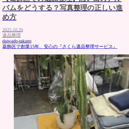
バムをどうする？写真整理の正しい進
め方
2025.10.20
遺品整理
daiwado-takano
葛飾区で創業15年、安心の『さくら遺品整理サービス』