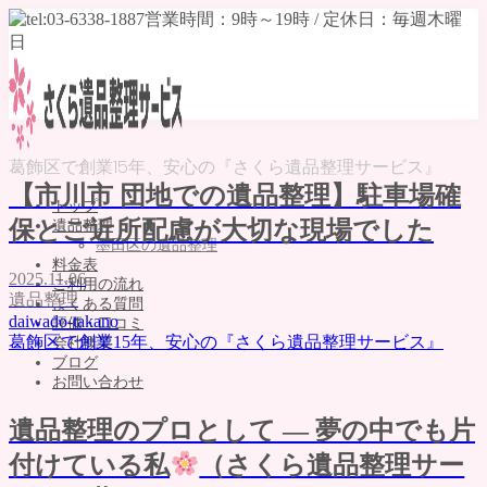
葛飾区で創業15年、安心の『さくら遺品整理サービス』
【市川市 団地での遺品整理】駐車場確
トップ
保とご近所配慮が大切な現場でした
遺品整理
墨田区の遺品整理
料金表
2025.11.06
ご利用の流れ
遺品整理
よくある質問
daiwado-takano
評価・口コミ
葛飾区で創業15年、安心の『さくら遺品整理サービス』
会社概要
ブログ
お問い合わせ
MENU
遺品整理のプロとして ― 夢の中でも片
トップ
付けている私
（さくら遺品整理サー
遺品整理